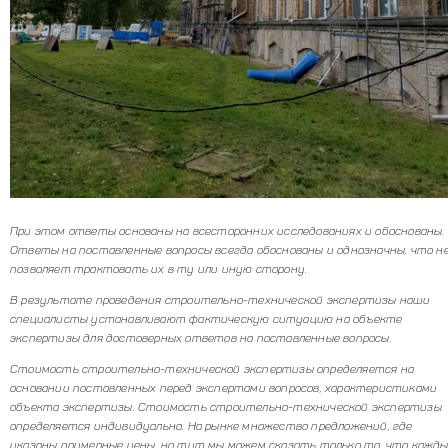
При этом ответы основаны на всесторонних исследованиях и обоснованы.
Ответы на поставленные вопросы всегда обоснованы и однозначны, что н
позволяет трактовать их в ту или иную сторону.
В результате проведения строительно-технической экспертизы наши
специалисты устанавливают фактическую ситуацию на объекте
экспертизы для достоверных ответов на поставленные вопросы.
Стоимость строительно-технической экспертизы определяется на
основании поставленных перед экспертами вопросов, характеристиками
объекта экспертизы. Стоимость строительно-технической экспертизы
определяется индивидуально. На рынке множество предложений, где
указаны примерные цены, но тут мы можем сказать только то, что кажд