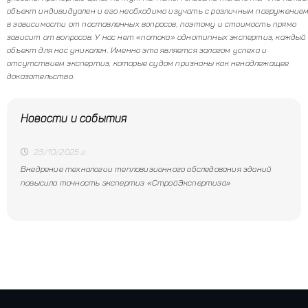
объект индивидуален и его необходимо изучать с различным погружение
в зависимости от поставленных вопросов, поэтому и стоимость прямо
зависит от вопросов. У нас нет «потока» однотипных экспертиз, каждый
объект для нас уникален. Именно это является залогом успеха и
отсутствием экспертиз, которые судом признаны как ненадлежащее
доказательство.
Новости и события
23/10/2025 г.
Внедрение технологии тепловизионного обследования зданий
повысило точность экспертиз «СтройЭкспертиза»